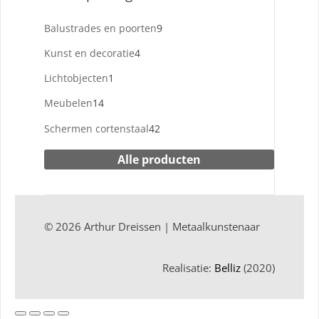
9
Balustrades en poorten
9
producten
4
Kunst en decoratie
4
producten
1
Lichtobjecten
1
product
14
Meubelen
14
producten
42
Schermen cortenstaal
42
producten
Alle producten
© 2026 Arthur Dreissen | Metaalkunstenaar
Realisatie:
Belliz
(2020)